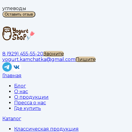
углеводы
Оставить отзыв
8 (929) 455-55-20
Звоните
yogurt.kamchatka@gmail.com
Пишите
Главная
Блог
О нас
О продукции
Пресса о нас
Где купить
Каталог
Классическая продукция