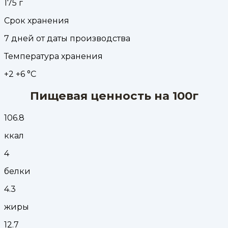
175
г
Срок хранения
7 дней от даты производства
Температура хранения
+2 +6 °С
Пищевая ценность на 100г
106.8
ккал
4
белки
4.3
жиры
12.7